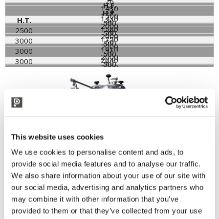
26
H.F.
1430
34
H.P.
1500
1430
H.T.
40
500
2000
1580
2500
50
500
2000
1750
3000
60
500
2000
1910
3000
70
500
2000
2040
3000
80
500
2000
1580
3000
500
4000
3000
500
5000
This website uses cookies
We use cookies to personalise content and ads, to
provide social media features and to analyse our traffic.
We also share information about your use of our site with
our social media, advertising and analytics partners who
may combine it with other information that you’ve
provided to them or that they’ve collected from your use