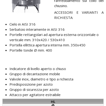
raffreddamento sul collo del
chiusino.
ACCESSORI E VARIANTI A
RICHIESTA:
Cielo in AISI 316
Serbatoio interamente in AISI 316
Portelle rettangolari ad apertura esterna orizzontale o
verticale mm. 310x420 / 530x410
Portella ellittica apertura interna mm. 350x450
Portelle tonde Ø mm. 400
Indicatore di livello aperto o chiuso
Gruppo di decantazione mobile
Valvole inox, diametro e tipo a richiesta
Predisposizione per azoto
Gruppo di sicurezza per azoto
Attacco per agitatore estraibile
HL
Ø