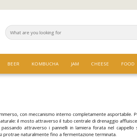
BEER
KOMBUCHA
JAM
CHEESE
FOOD
sommerso, con meccanismo interno completamente asportabile. 
naturale: il mosto attraverso il tubo centrale di drenaggio afflui
passando attraverso i pannelli in lamiera forata nel cappello 
si protrae naturalmente fino a fermentazione terminata.