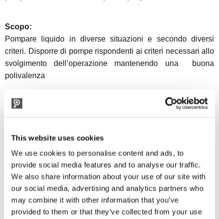
Scopo:
Pompare liquido in diverse situazioni e secondo diversi
criteri. Disporre di pompe rispondenti ai criteri necessari allo
svolgimento dell’operazione mantenendo una buona
polivalenza
TYPE
VOLT
KW
This website uses cookies
GIRI / MIN
We use cookies to personalise content and ads, to
LT / H
provide social media features and to analyse our traffic.
EP MINI ¾
We also share information about your use of our site with
TF
our social media, advertising and analytics partners who
0.56
may combine it with other information that you’ve
1400
provided to them or that they’ve collected from your use