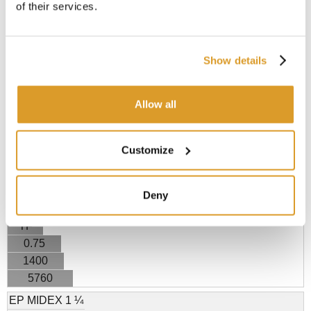
1620
of their services.
EP MINI ¾
MF
Show details
0.56
1400
1620
Allow all
EP MIDEX 1 ¼
TF
Customize
0.56
900
3840
Deny
EP MIDEX 1 ¼
TF
0.75
1400
5760
EP MIDEX 1 ¼