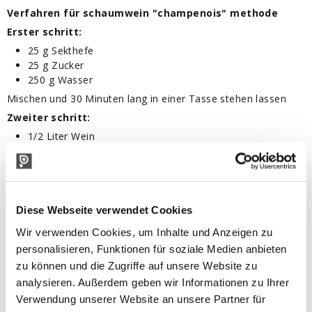
Verfahren für schaumwein "champenois" methode
Erster schritt:
25 g Sekthefe
25 g Zucker
250 g Wasser
Mischen und 30 Minuten lang in einer Tasse stehen lassen
Zweiter schritt:
1/2 Liter Wein
Hefevorbereitung (siehe erste Stufe)
6 g Phosphate (Hefenahrung)
In einer Weinflasche mischen und 12 Stunden stehen lassen
(die Flasche zu 2/3 gefüllt lassen)
Diese Webseite verwendet Cookies
Dritter schritt:
Wir verwenden Cookies, um Inhalte und Anzeigen zu
Sirup (Wein + Hefezubereitung + Phosphate, siehe zweite
personalisieren, Funktionen für soziale Medien anbieten
Stufe)
zu können und die Zugriffe auf unsere Website zu
100 Liter Wein
2 kg Zucker (20 g pro Liter Wein)
analysieren. Außerdem geben wir Informationen zu Ihrer
Verwendung unserer Website an unsere Partner für
Zuerst den Zucker in 4-5 Litern Wein auflösen und dann mit