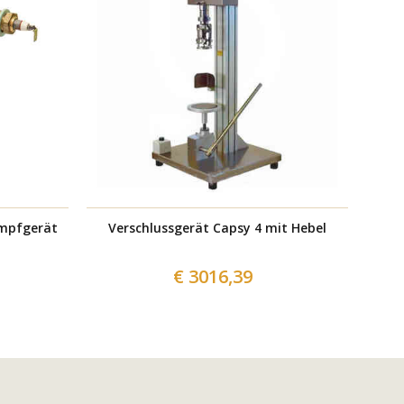
umpfgerät
Verschlussgerät Capsy 4 mit Hebel
Versc
€ 3016,39