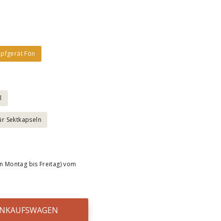
pfgerät Fön
l
ür Sektkapseln
n Montag bis Freitag) vom
EINKAUFSWAGEN