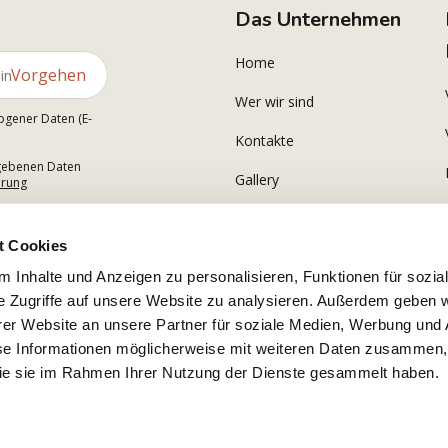
Das Unternehmen
Home
Vorgehen
Wer wir sind
ogener Daten (E-
Kontakte
gegebenen Daten
Gallery
ärung
t Cookies
 Inhalte und Anzeigen zu personalisieren, Funktionen für sozia
e Zugriffe auf unsere Website zu analysieren. Außerdem geben w
er Website an unsere Partner für soziale Medien, Werbung und 
se Informationen möglicherweise mit weiteren Daten zusammen, 
 die sie im Rahmen Ihrer Nutzung der Dienste gesammelt haben.
.r.l. USt-IdNr. IT02380340600 Copyright © 2026 Alle Rechte vorbehalten Polsinelli Enologia Srl 