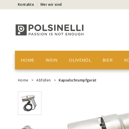
Kontakte
Wer wir sind
HOME
WEIN
OLIVENÖL
BIER
K
Home
>
Abfüllen
>
Kapselschrumpfgerät