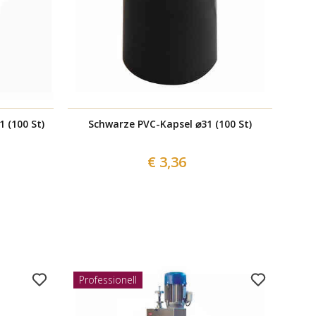
 (100 St)
Schwarze PVC-Kapsel ⌀31 (100 St)
G
€ 3,36
Professionell
Prof