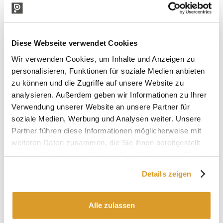
Diese Webseite verwendet Cookies
Wir verwenden Cookies, um Inhalte und Anzeigen zu
personalisieren, Funktionen für soziale Medien anbieten
zu können und die Zugriffe auf unsere Website zu
TECHNISCHE BESCHREIBUNG
analysieren. Außerdem geben wir Informationen zu Ihrer
Verwendung unserer Website an unsere Partner für
ACHTUNG:
soziale Medien, Werbung und Analysen weiter. Unsere
Die Impeller sind nicht von der Garantie abgedeckt, da es
Partner führen diese Informationen möglicherweise mit
sich um Verbrauchsmaterial handelt, das
weiteren Daten zusammen, die Sie ihnen bereitgestellt
verschleissanfällig ist.
haben oder die sie im Rahmen Ihrer Nutzung der Dienste
Um die Lebensdauer des Laufrads zu verlängern, darf die
gesammelt haben.
Pumpe nicht «trocken» betrieben werden.
Details zeigen
IN VERBINDUNG STEHENDE PRODUKTE
Alle zulassen