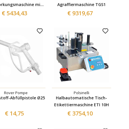
orkungsmaschine mit
Agraffiermaschine TGS1
Vakuumpumpe,
€ 5434,43
€ 9319,67
toffeinspritzvorrichtung
und Korkenwagen
Rover Pompe
Polsinelli
toff-Abfüllpistole Ø25
Halbautomatische Tisch-
Etikettiermaschine ETI 10H
€ 14,75
€ 3754,10