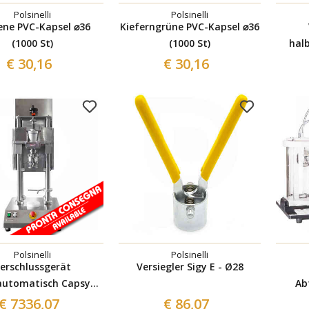
Polsinelli
Polsinelli
ene PVC-Kapsel ⌀36
Kieferngrüne PVC-Kapsel ⌀36
(1000 St)
(1000 St)
hal
Stel
€ 30,16
€ 30,16
Polsinelli
Polsinelli
erschlussgerät
Versiegler Sigy E - Ø28
automatisch Capsy
Ab
Stelvin 30x60
€ 7336,07
€ 86,07