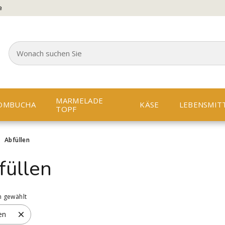
e
MARMELADE
OMBUCHA
KÄSE
LEBENSMIT
TOPF
>
Abfüllen
füllen
n gewählt
en