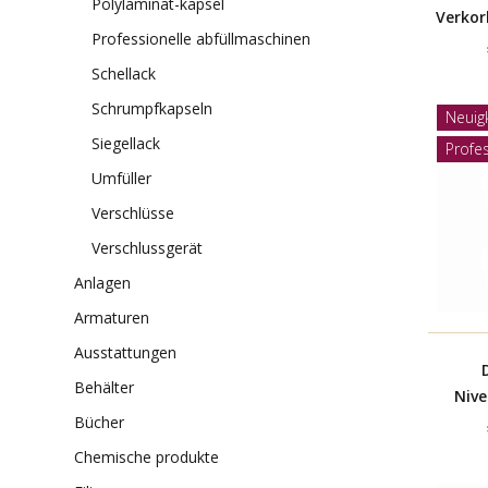
polylaminat-kapsel
Verkor
professionelle abfüllmaschinen
mi
M
schellack
schrumpfkapseln
Neuig
siegellack
Profes
umfüller
verschlüsse
verschlussgerät
anlagen
armaturen
ausstattungen
behälter
Nive
bücher
chemische produkte