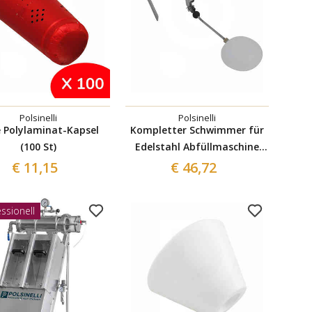
Polsinelli
Polsinelli
 Polylaminat-Kapsel
Kompletter Schwimmer für
(100 St)
Edelstahl Abfüllmaschine
mit Syphons
€ 11,15
€ 46,72
ssionell