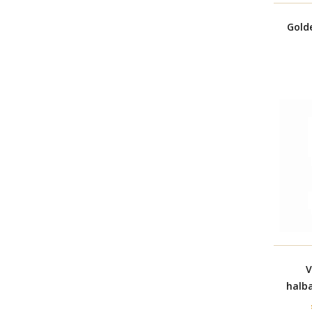
Gold
V
halb