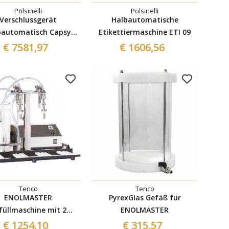
Polsinelli
Polsinelli
Verschlussgerät
Halbautomatische
bautomatisch Capsy
Etikettiermaschine ETI 09
vin 30x60 mit Wagen
€ 7581,97
€ 1606,56
Tenco
Tenco
ENOLMASTER
PyrexGlas Gefäß für
füllmaschine mit 2
ENOLMASTER
Stutzen für Öl
€ 1254,10
€ 315,57