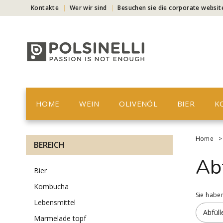
Kontakte
Wer wir sind
Besuchen sie die corporate websit
HOME
WEIN
OLIVENÖL
BIER
K
Home
BEREICH
Ab
bier
kombucha
Sie habe
lebensmittel
Abfüll
marmelade topf