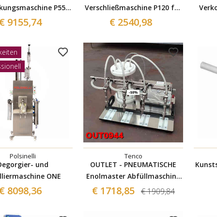
kungsmaschine P550
Verschließmaschine P120 für
Verk
t Fahrgestell für
bündige Korken mit Wagen
€ 9155,74
€ 2540,98
agnumflaschen
Sticks
keiten
sionell
Polsinelli
Tenco
Degorgier- und
OUTLET - PNEUMATISCHE
Kunsts
lliermaschine ONE
Enolmaster Abfüllmaschine
mit Pyrexglas Vase
€ 8098,36
€ 1718,85
€ 1909,84