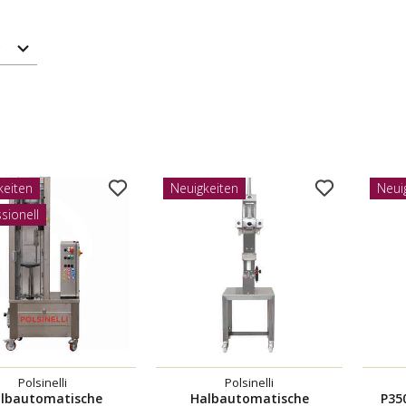
D
keiten
Neuigkeiten
Neui
sionell
Polsinelli
Polsinelli
lbautomatische
Halbautomatische
P35