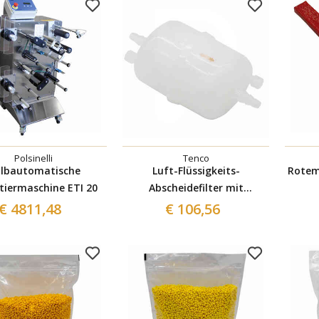
Polsinelli
Tenco
lbautomatische
Luft-Flüssigkeits-
Rotem 
ttiermaschine ETI 20
Abscheidefilter mit
Schlauchanschluss für
€ 4811,48
€ 106,56
Enolmaster