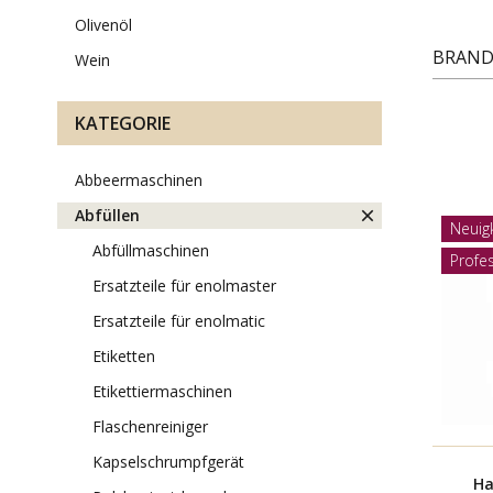
olivenöl
BRAN
wein
KATEGORIE
abbeermaschinen
abfüllen
Neuig
abfüllmaschinen
Profes
ersatzteile für enolmaster
ersatzteile für enolmatic
etiketten
etikettiermaschinen
flaschenreiniger
kapselschrumpfgerät
Ha