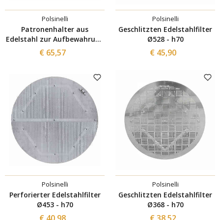
Polsinelli
Polsinelli
Patronenhalter aus
Geschlitzten Edelstahlfilter
Edelstahl zur Aufbewahrung
Ø528 - h70
der 10"-Filterkerze
€ 65,57
€ 45,90
Polsinelli
Polsinelli
Perforierter Edelstahlfilter
Geschlitzten Edelstahlfilter
Ø453 - h70
Ø368 - h70
€ 40,98
€ 38,52