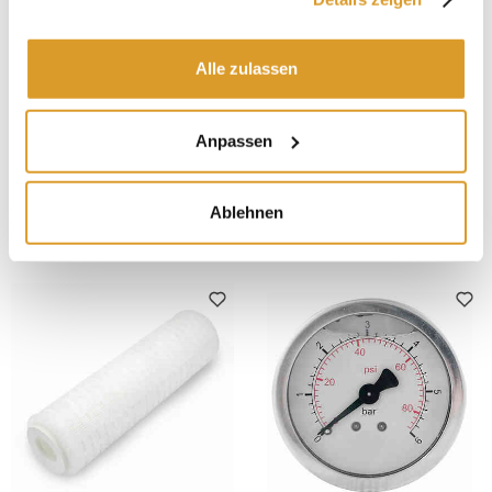
Alle zulassen
Anpassen
Polsinelli
Polsinelli
Edelstahlgitter Ø 494 für 120
Edelstahlgitter Ø 394 für 120
und 200 liter Destillator
liter Destillator
Ablehnen
€ 45,08
€ 40,16