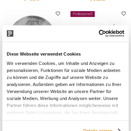
Professionell
Diese Webseite verwendet Cookies
Wir verwenden Cookies, um Inhalte und Anzeigen zu
personalisieren, Funktionen für soziale Medien anbieten
Polsinelli
Polsinelli
zu können und die Zugriffe auf unsere Website zu
Geschlitzten Edelstahlfilter
EUR 40-Filter
analysieren. Außerdem geben wir Informationen zu Ihrer
Ø629 - h70
Verwendung unserer Website an unsere Partner für
€ 86,07
€ 4139,34
soziale Medien, Werbung und Analysen weiter. Unsere
Partner führen diese Informationen möglicherweise mit
weiteren Daten zusammen, die Sie ihnen bereitgestellt
haben oder die sie im Rahmen Ihrer Nutzung der Dienste
gesammelt haben.
Details zeigen