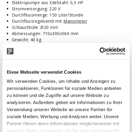
Elektropumpe aus Edelstahl: 0,5 HP
Stromversorgung: 220 V
Durchflussmenge: 150 Liter/Stunde
Durchflussregelventil mit
Manometer
Schlauchtülle: Ø20 mm
Abmessungen: 710x300x560 mm
Gewicht: 40 kg
Zur Verwendung mit:
Schlauch Oil Ø20 (1m)
Schlauch für Lebensmittel Ø19 (5 m)
Schlauch Spid Ø19 (1 m)
Diese Webseite verwendet Cookies
Schlauch zum Steel Ø18 (1 m)
Wir verwenden Cookies, um Inhalte und Anzeigen zu
Ersatzteile:
personalisieren, Funktionen für soziale Medien anbieten
zu können und die Zugriffe auf unsere Website zu
Außenplatten aus Moplen
analysieren. Außerdem geben wir Informationen zu Ihrer
Innenplatte aus Moplen
Verwendung unserer Website an unsere Partner für
Filterschicht (separat erhätlich):
soziale Medien, Werbung und Analysen weiter. Unsere
Die Filterkartons, die hier benutzt werden können, sind vom
Partner führen diese Informationen möglicherweise mit
Format
20x20cm
und ihre Filtermerkmale sind die folgenden
:
weiteren Daten zusammen, die Sie ihnen bereitgestellt