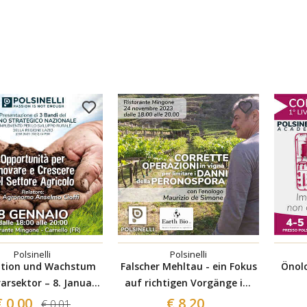
Polsinelli
Polsinelli
ation und Wachstum
Falscher Mehltau - ein Fokus
Önolo
arsektor – 8. Januar
auf richtigen Vorgänge im
2024
Weingut
€ 0,00
€ 8,20
€ 0,01