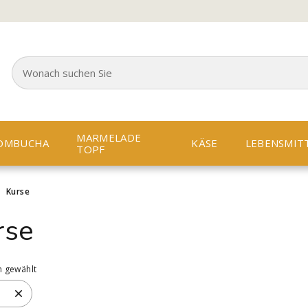
MARMELADE
OMBUCHA
KÄSE
LEBENSMIT
TOPF
>
Kurse
rse
n gewählt