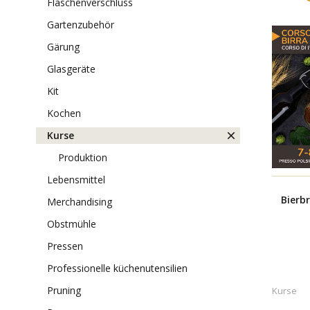
flaschenverschluss
gartenzubehör
gärung
glasgeräte
kit
kochen
kurse
produktion
lebensmittel
Bierbr
merchandising
obstmühle
pressen
professionelle küchenutensilien
pruning
Kurse