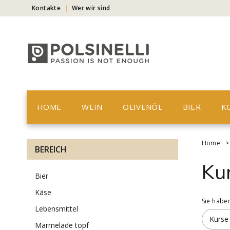
Kontakte
Wer wir sind
HOME
WEIN
OLIVENÖL
BIER
K
Home
BEREICH
Ku
bier
käse
Sie habe
lebensmittel
Kurse
marmelade topf