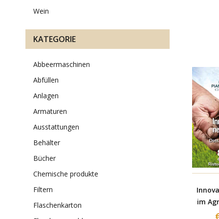
wein
KATEGORIE
abbeermaschinen
abfüllen
anlagen
armaturen
ausstattungen
behälter
bücher
chemische produkte
filtern
Innov
im Agr
flaschenkarton