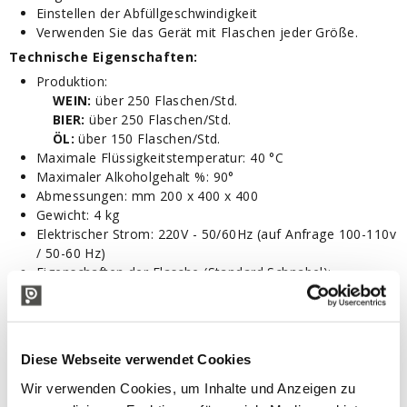
Einstellen der Abfüllgeschwindigkeit
Verwenden Sie das Gerät mit Flaschen jeder Größe.
Technische Eigenschaften:
Produktion:
WEIN:
über 250 Flaschen/Std.
BIER:
über 250 Flaschen/Std.
ÖL:
über 150 Flaschen/Std.
Maximale Flüssigkeitstemperatur: 40 °C
Maximaler Alkoholgehalt %: 90°
Abmessungen: mm 200 x 400 x 400
Gewicht: 4 kg
Elektrischer Strom: 220V - 50/60Hz (auf Anfrage 100-110v
/ 50-60 Hz)
Eigenschaften der Flasche (Standard Schnabel):
Hals Durchmesser: von 16 bis 28 mm
Höhe: von 250 bis 330 mm
Zubehör und Ersatzteile
Diese Webseite verwendet Cookies
Kerzenfilter Tandem
Wir verwenden Cookies, um Inhalte und Anzeigen zu
Kerzenfilter Tandem OIL