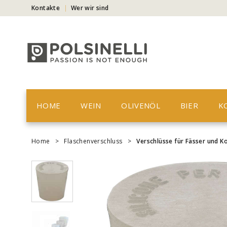
Kontakte
Wer wir sind
HOME
WEIN
OLIVENÖL
BIER
K
Home
>
Flaschenverschluss
>
Verschlüsse für Fässer und K