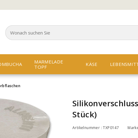
MARMELADE
OMBUCHA
KÄSE
LEBENSMIT
TOPF
orbflaschen
Silikonverschluss
Stück)
Artikelnummer : TXP0147
Mark