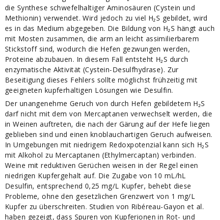
die Synthese schwefelhaltiger Aminosäuren (Cystein und
Methionin) verwendet. Wird jedoch zu viel H₂S gebildet, wird
es in das Medium abgegeben. Die Bildung von H₂S hängt auch
mit Mosten zusammen, die arm an leicht assimilierbarem
Stickstoff sind, wodurch die Hefen gezwungen werden,
Proteine abzubauen. In diesem Fall entsteht H₂S durch
enzymatische Aktivität (Cystein-Desulfhydrase). Zur
Beseitigung dieses Fehlers sollte möglichst frühzeitig mit
geeigneten kupferhaltigen Lösungen wie Desulfin.
Der unangenehme Geruch von durch Hefen gebildetem H₂S
darf nicht mit dem von Mercaptanen verwechselt werden, die
in Weinen auftreten, die nach der Gärung auf der Hefe liegen
geblieben sind und einen knoblauchartigen Geruch aufweisen.
In Umgebungen mit niedrigem Redoxpotenzial kann sich H₂S
mit Alkohol zu Mercaptanen (Ethylmercaptan) verbinden.
Weine mit reduktiven Gerüchen weisen in der Regel einen
niedrigen Kupfergehalt auf. Die Zugabe von 10 mL/hL
Desulfin, entsprechend 0,25 mg/L Kupfer, behebt diese
Probleme, ohne den gesetzlichen Grenzwert von 1 mg/L
Kupfer zu überschreiten. Studien von Ribéreau-Gayon et al.
haben gezeigt, dass Spuren von Kupferionen in Rot- und