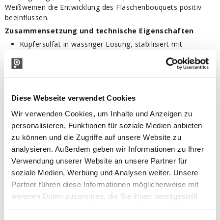
Weißweinen die Entwicklung des Flaschenbouquets positiv
beeinflussen.
Zusammensetzung und technische Eigenschaften
Kupfersulfat in wässriger Lösung, stabilisiert mit
Zitronensäure und Kaliumbisulfit.
Dosierung
10 mL/hL. Zugaben über 40 mL/hL können eine
Demetallisierung erforderlich machen (gesetzlicher
Diese Webseite verwendet Cookies
Grenzwert: 1 mg/L Kupfer).
Wir verwenden Cookies, um Inhalte und Anzeigen zu
Anwendung
personalisieren, Funktionen für soziale Medien anbieten
Vorabtest zur Überprüfung des Vorhandenseins von H₂S
zu können und die Zugriffe auf unsere Website zu
durchführen.
Während eines belüfteten Umpumpens dem Wein
analysieren. Außerdem geben wir Informationen zu Ihrer
zugeben.
Verwendung unserer Website an unsere Partner für
Lagerung
soziale Medien, Werbung und Analysen weiter. Unsere
Partner führen diese Informationen möglicherweise mit
Kühl, trocken und vor direkter Licht- und
Wärmeeinwirkung geschützt lagern.
weiteren Daten zusammen, die Sie ihnen bereitgestellt
haben oder die sie im Rahmen Ihrer Nutzung der Dienste
Verpackung:
gesammelt haben.