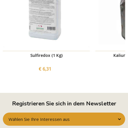
Sulfiredox (1 Kg)
Kaliumm
€ 6,31
Registrieren Sie sich in dem Newsletter
Wählen Sie Ihre Interessen aus