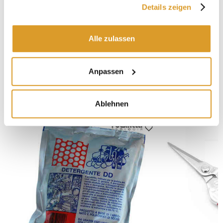
1 kg Flasche
Details zeigen
Alle zulassen
Herunterladen:
Technisches Datenblatt
-
Sicherheitsdatenblatt
-
Konformitätserklärung
Anpassen
IN VERBINDUNG STEHENDE PRODUKTE
Ablehnen