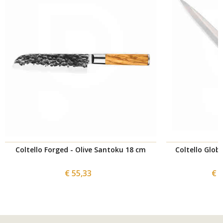
Coltello Forged - Olive Santoku 18 cm
Coltello Glob
€ 55,33
€ 