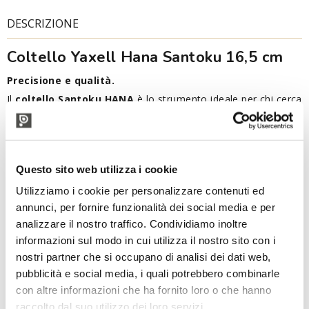
DESCRIZIONE
Coltello Yaxell Hana Santoku 16,5 cm
Precisione e qualità.
Il
coltello
Santoku HANA
è lo strumento ideale per chi cerca
precisione, versatilità ed eleganza in cucina. Progettato per
affettare, tritare e tagliare a cubetti con estrema facilità, è
perfetto per la preparazione di verdure, carne e pesce.
Grazie al suo design equilibrato e alla lama affilata, garantisce
Questo sito web utilizza i cookie
tagli precisi e un controllo ottimale durante ogni utilizzo. Il
Santoku HANA unisce funzionalità e stile, portando nella tua
Utilizziamo i cookie per personalizzare contenuti ed
cucina l’affidabilità della tradizione giapponese con un tocco
annunci, per fornire funzionalità dei social media e per
di eleganza moderna.
analizzare il nostro traffico. Condividiamo inoltre
La lama dei coltelli HANA presenta una struttura
San-mai a 3
informazioni sul modo in cui utilizza il nostro sito con i
strati
, con nucleo centrale in
acciaio MOVAX
, una lega
nostri partner che si occupano di analisi dei dati web,
composta da cromo, molibdeno e vanadio che raggiunge una
pubblicità e social media, i quali potrebbero combinarle
durezza di 58 HRC (Rockwell)
. Questo nucleo è protetto su
con altre informazioni che ha fornito loro o che hanno
entrambi i lati da acciaio inox di alta qualità, che migliora
raccolto dal suo utilizzo dei loro servizi.