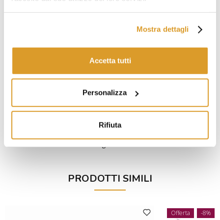
resistenza e durata nel tempo.
Il manico ottagonale in
Pakka wood scuro
, progettato da
designer esperti, offre un’impugnatura ergonomica e
Mostra dettagli
bilanciata. Questa combinazione assicura controllo preciso,
stabilità durante l’uso e un taglio fluido e senza sforzo, ideale
sia per chef professionisti che per appassionati di cucina.
Accetta tutti
Caratteristiche:
Lama: Acciaio San-mai 3 strati e filo centrale in Acciaio
Movax
Personalizza
Durezza 58 Rockwell
Lunghezza lama: 165 mm
Lunghezza totale: 305 mm
Rifiuta
Peso: 130 gr
Non lavabile in lavastoviglie
PRODOTTI SIMILI
Offerta
-8%