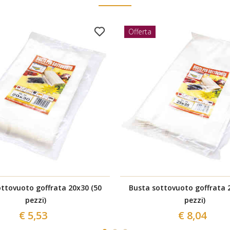
Offerta
ttovuoto goffrata 20x30 (50
Busta sottovuoto goffrata 
pezzi)
pezzi)
€ 5,53
€ 8,04