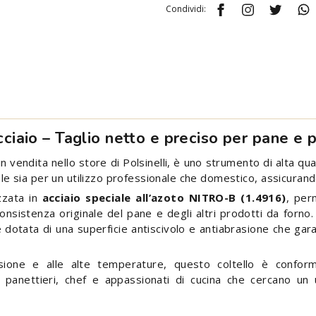
Condividi:
cciaio – Taglio netto e preciso per pane e 
in vendita nello store di Polsinelli, è uno strumento di alta qu
eale sia per un utilizzo professionale che domestico, assicuran
zzata in
acciaio speciale all’azoto NITRO-B (1.4916)
, per
onsistenza originale del pane e degli altri prodotti da forno. 
è dotata di una superficie antiscivolo e antiabrasione che ga
rosione e alle alte temperature, questo coltello è conform
 panettieri, chef e appassionati di cucina che cercano un 