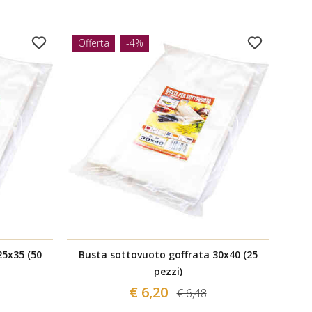
Offerta
-4%
25x35 (50
Busta sottovuoto goffrata 30x40 (25
Cap
pezzi)
€ 6,20
€ 6,48