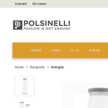
Contatti
Chi siamo
HOME
VINO
OLIO
BIRRA
Home
>
Recipienti
>
Bottiglie