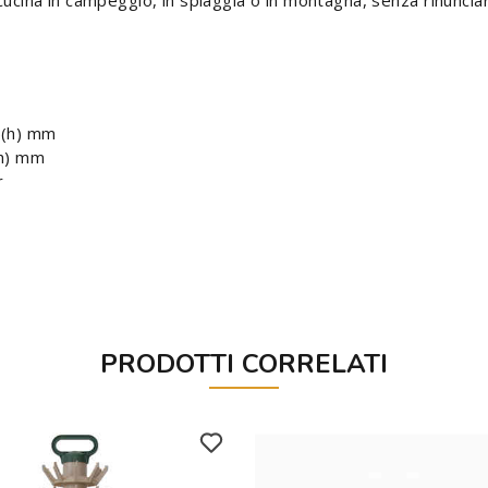
cucina in campeggio, in spiaggia o in montagna, senza rinunciare
5(h) mm
(h) mm
r
PRODOTTI CORRELATI