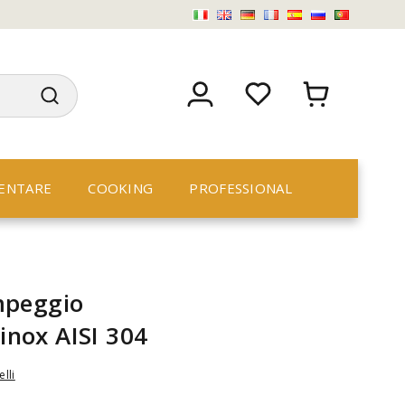
ENTARE
COOKING
PROFESSIONAL
mpeggio
 inox AISI 304
elli