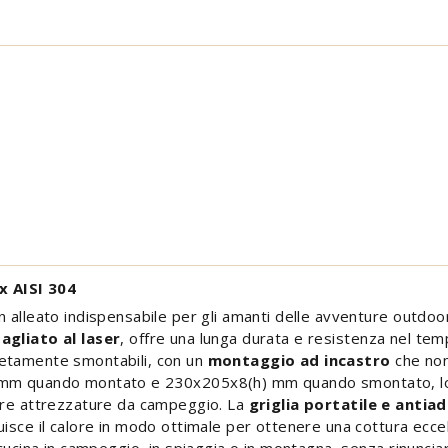
x AISI 304
n alleato indispensabile per gli amanti delle avventure outdoo
agliato al laser
, offre una lunga durata e resistenza nel tem
letamente smontabili, con un
montaggio ad incastro
che non 
) mm quando montato e 230x205x8(h) mm quando smontato, lo
ltre attrezzature da campeggio. La
griglia portatile e antia
isce il calore in modo ottimale per ottenere una cottura eccell