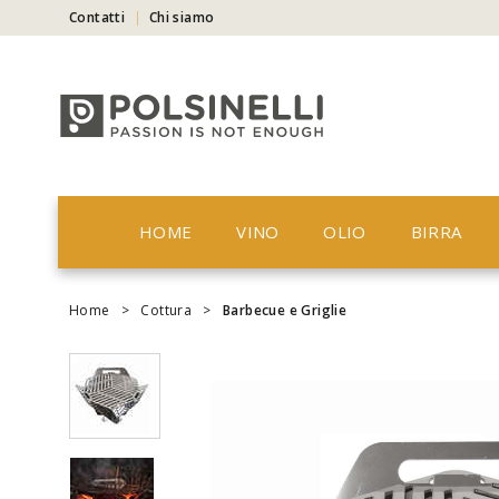
Contatti
Chi siamo
HOME
VINO
OLIO
BIRRA
Home
>
Cottura
>
Barbecue e Griglie