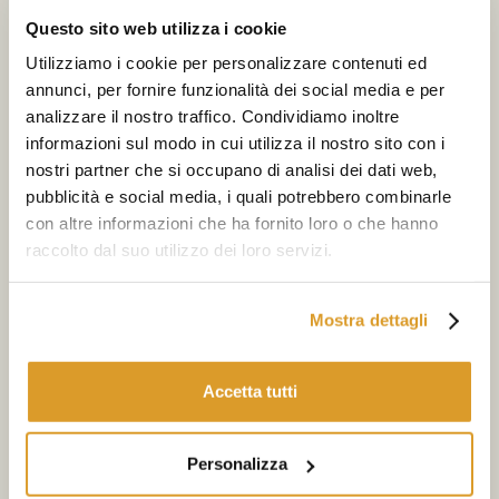
Iscriviti alla newsletter
Questo sito web utilizza i cookie
Utilizziamo i cookie per personalizzare contenuti ed
annunci, per fornire funzionalità dei social media e per
Seleziona i tuoi interessi
analizzare il nostro traffico. Condividiamo inoltre
informazioni sul modo in cui utilizza il nostro sito con i
Iscriviti
nostri partner che si occupano di analisi dei dati web,
pubblicità e social media, i quali potrebbero combinarle
Acconsento al trattamento dei miei dati (indirizzo di posta
con altre informazioni che ha fornito loro o che hanno
elettronica) per finalità di marketing
raccolto dal suo utilizzo dei loro servizi.
Acconsento al trattamento dei miei dati personali per l’invio di
newsletter
via e-mail, secondo quanto previsto dalla
Privacy Policy
Mostra dettagli
L'azienda
Informazioni legali
Accetta tutti
Home
Condizioni di vendita
Chi siamo
Spedizioni
Personalizza