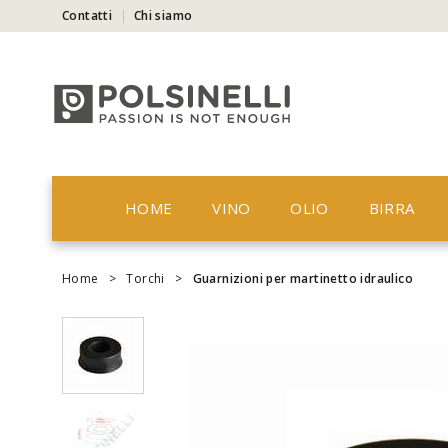
Contatti
Chi siamo
HOME
VINO
OLIO
BIRRA
Home
>
Torchi
>
Guarnizioni per martinetto idraulico