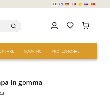
ENTARE
COOKING
PROFESSIONAL
mpa in gomma
elli