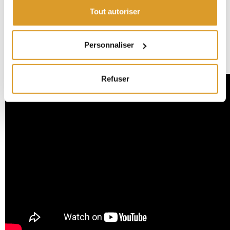
CKP V8 : ébauche fine
Tout autoriser
CKP V12 : agent blanchissant moyen
CKP V16 : produit de rinçage
CKP V18 : semi-stérilisation
Personnaliser
CKP V20 : stérilisateur
CKP V24 : super stérilisant
Refuser