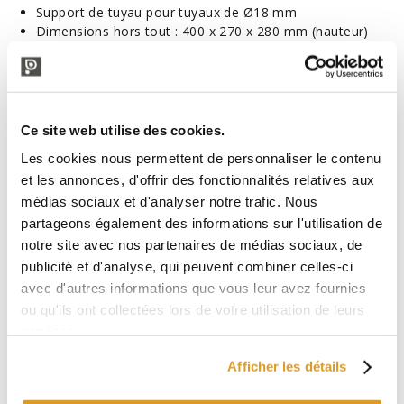
Support de tuyau pour tuyaux de Ø18 mm
Dimensions hors tout : 400 x 270 x 280 mm (hauteur)
Poids total : 15 kg
AVERTISSEMENT : les images d’illustration sont fournies à
titre indicatif uniquement.
À utiliser avec :
Ce site web utilise des cookies.
Tube en cristal non toxique Ø19 (5 m)
Les cookies nous permettent de personnaliser le contenu
Tuyau d'huile Ø20 (1 m)
et les annonces, d'offrir des fonctionnalités relatives aux
Tube Spid Ø19 (1 m)
médias sociaux et d'analyser notre trafic. Nous
Tube en acier Ø18 (1 m)
partageons également des informations sur l'utilisation de
Cartes de filtre :
notre site avec nos partenaires de médias sociaux, de
publicité et d'analyse, qui peuvent combiner celles-ci
Le paquet comprend : 1 paquet de 6 boîtes V4 avec couche
filtrante grossière et 1 paquet de 6 boîtes V16 avec couche
avec d'autres informations que vous leur avez fournies
filtrante éclaircissante.
ou qu'ils ont collectées lors de votre utilisation de leurs
Les papiers filtres utilisables sont de la taille suivante :
20x20
services.
cm
et leurs caractéristiques de filtration sont les suivantes
:
Afficher les détails
CKP V0 : agent dégrossissant lavable
CKP V4 : ébauche