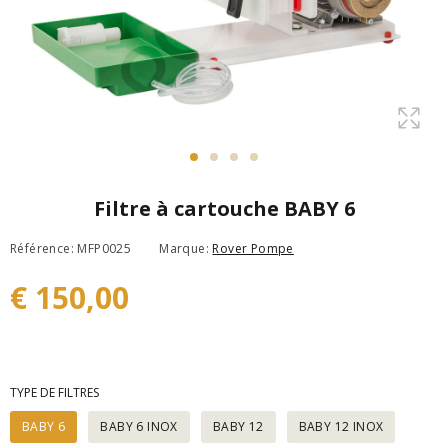
Filtre à cartouche BABY 6
Référence: MFP0025
Marque:
Rover Pompe
€ 150,00
TYPE DE FILTRES
BABY 6
BABY 6 INOX
BABY 12
BABY 12 INOX