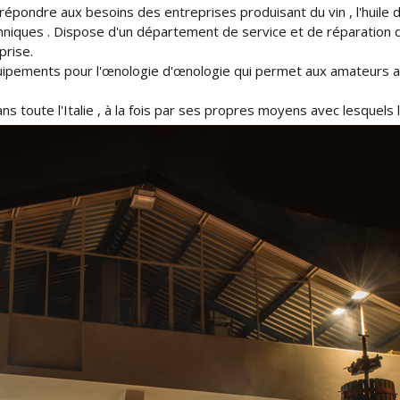
 répondre aux besoins des entreprises produisant du vin , l'huile d
hniques .
Dispose d'un département de service et de réparation de 
prise.
ipements pour l'œnologie d'œnologie qui permet aux amateurs af
toute l'Italie , à la fois par ses propres moyens avec lesquels 