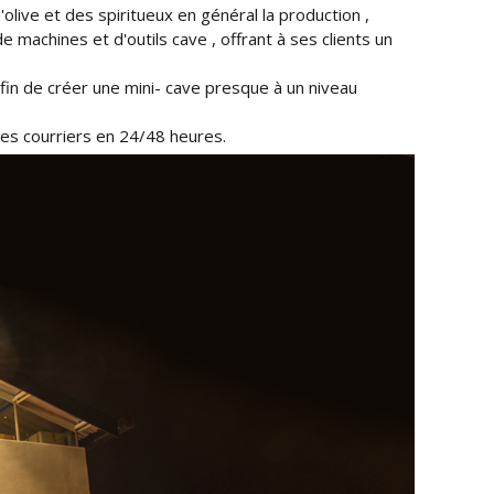
'olive et des spiritueux en général la production ,
machines et d'outils cave , offrant à ses clients un
in de créer une mini- cave presque à un niveau
les courriers en 24/48 heures.