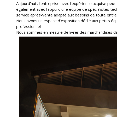
Aujourd'hui , l'entreprise avec l'expérience acquise peut
également avec l'appui d'une équipe de spécialistes tec
service après-vente adapté aux besoins de toute entre
Nous avons un espace d'exposition dédié aux petits équ
professionnel .
Nous sommes en mesure de livrer des marchandises dans 