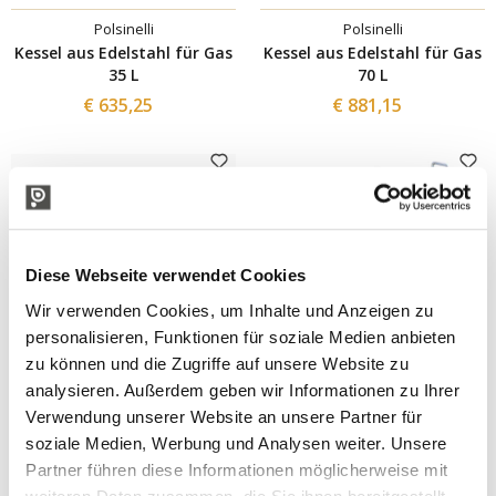
Polsinelli
Polsinelli
Kessel aus Edelstahl für Gas
Kessel aus Edelstahl für Gas
35 L
70 L
€ 635,25
€ 881,15
Diese Webseite verwendet Cookies
Wir verwenden Cookies, um Inhalte und Anzeigen zu
personalisieren, Funktionen für soziale Medien anbieten
zu können und die Zugriffe auf unsere Website zu
analysieren. Außerdem geben wir Informationen zu Ihrer
Polsinelli
Polsinelli
Verwendung unserer Website an unsere Partner für
Abtropfgestell aus
Kessel aus Edelstahl für Gas
soziale Medien, Werbung und Analysen weiter. Unsere
Aluminium
55 L
Partner führen diese Informationen möglicherweise mit
€ 5,33
€ 782,79
weiteren Daten zusammen, die Sie ihnen bereitgestellt