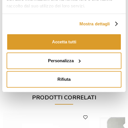
vigenti
raccolto dal suo utilizzo dei loro servizi.
Made in Japan
Consigli utili:
Mostra dettagli
Per preservare al meglio le qualità del coltello, anche se
realizzato in acciaio inox, è consigliato il lavaggio a mano con
acqua calda e sapone neutro, seguito da un’asciugatura
Accetta tutti
immediata con un panno morbido. Si sconsiglia l’uso della
lavastoviglie per prevenire eventuali danni causati dai sali
ossidanti contenuti nei detersivi aggressivi. Per una
Personalizza
manutenzione ottimale, è opportuno evitare il contatto
prolungato con sostanze acide, che potrebbero causare
leggere ossidazioni superficiali.
Rifiuta
PRODOTTI CORRELATI