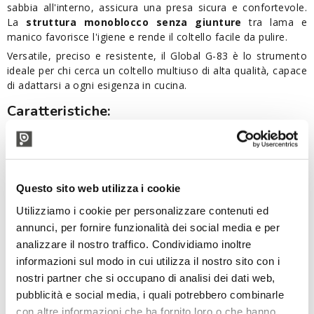
sabbia all'interno, assicura una presa sicura e confortevole.
La
struttura monoblocco senza giunture
tra lama e
manico favorisce l'igiene e rende il coltello facile da pulire.
Versatile, preciso e resistente, il Global G-83 è lo strumento
ideale per chi cerca un coltello multiuso di alta qualità, capace
di adattarsi a ogni esigenza in cucina.
Caratteristiche:
Marchio: Global - Yoshikin
Serie: G
Modello: G-83 (lama alveolata)
Categoria: cucina, multiuso
Questo sito web utilizza i cookie
Materiale: acciaio inox Cromova 18 (lega al molibdeno-
vanadio con durezza 56-58 HRC della Scala Rockwell)
Utilizziamo i cookie per personalizzare contenuti ed
Lunghezza lama: 18 cm
annunci, per fornire funzionalità dei social media e per
Lunghezza totale: 31,5 cm
analizzare il nostro traffico. Condividiamo inoltre
Affilatura finale a mano secondo gli standard tradizionali
informazioni sul modo in cui utilizza il nostro sito con i
giapponesi
nostri partner che si occupano di analisi dei dati web,
Manico ergonomico
pubblicità e social media, i quali potrebbero combinarle
Manico e lama in pezzo unico senza giunture
Materiali conformi alle normative igienico-sanitarie
con altre informazioni che ha fornito loro o che hanno