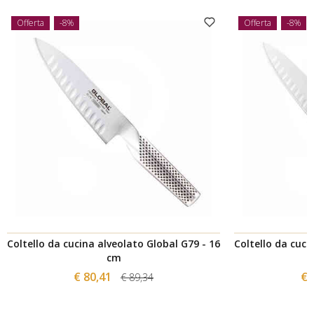
Offerta
-8%
Offerta
-8%
Coltello da cucina alveolato Global G79 - 16
Coltello da cuci
cm
€ 80,41
€ 
€ 89,34