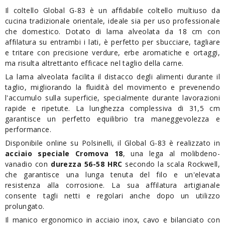
Il coltello Global G-83 è un affidabile coltello multiuso da
cucina tradizionale orientale, ideale sia per uso professionale
che domestico. Dotato di lama alveolata da 18 cm con
affilatura su entrambi i lati, è perfetto per sbucciare, tagliare
e tritare con precisione verdure, erbe aromatiche e ortaggi,
ma risulta altrettanto efficace nel taglio della carne.
La lama alveolata facilita il distacco degli alimenti durante il
taglio, migliorando la fluidità del movimento e prevenendo
l'accumulo sulla superficie, specialmente durante lavorazioni
rapide e ripetute. La lunghezza complessiva di 31,5 cm
garantisce un perfetto equilibrio tra maneggevolezza e
performance.
Disponibile online su Polsinelli, il Global G-83 è realizzato in
acciaio speciale Cromova 18
, una lega al molibdeno-
vanadio con
durezza 56-58 HRC
secondo la scala Rockwell,
che garantisce una lunga tenuta del filo e un'elevata
resistenza alla corrosione. La sua affilatura artigianale
consente tagli netti e regolari anche dopo un utilizzo
prolungato.
Il manico ergonomico in acciaio inox, cavo e bilanciato con