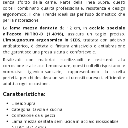
senza sforzo della carne. Parte della linea Supra, questi
coltelli combinano qualità professionale, resistenza e design
ergonomico, il che li rende ideali sia per l’uso domestico che
per la ristorazione.
La
lama mezza dentata
da 12 cm, in
acciaio speciale
all’azoto NITRO-B (1.4916)
, assicura un taglio preciso.
L’
impugnatura ergonomica in SEBS
, trattata con additivo
antibatterico, è dotata di finitura antiscivolo e antiabrasione
che garantisce una presa sicura e confortevole.
Realizzati con materiali sterilizzabili e resistenti alla
corrosione e alle alte temperature, questi coltelli rispettano le
normative igienico-sanitarie, rappresentando la scelta
perfetta per chi desidera un set di utensili durevoli, efficienti e
adatti a ogni occasione.
Caratteristiche:
Linea: Supra
Categoria: tavola e cucina
Confezione da 6 pezzi
Lama mezza dentata semilucida in acciaio inossidabile
NITRO-B (1.4916)