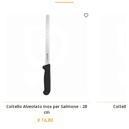
Coltello Alveolato Inox per Salmone - 28
Coltello
cm
€ 16,80