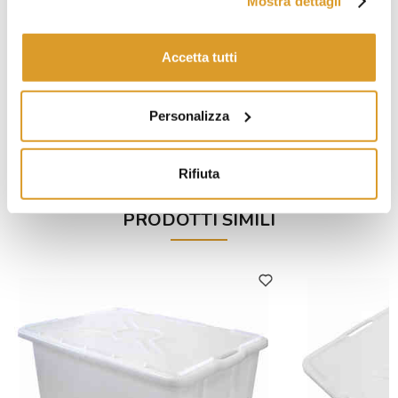
Mostra dettagli
Accetta tutti
Scolabottiglie a 81 posti
Lavabottigli
Personalizza
€ 10,25
Rifiuta
PRODOTTI SIMILI