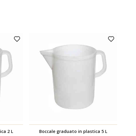
ica 2 L
Boccale graduato in plastica 5 L
Boc