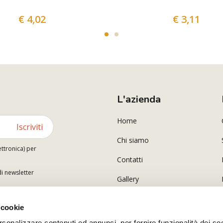
€ 4,02
€ 3,11
L'azienda
Home
Iscriviti
Chi siamo
ettronica) per
Contatti
di newsletter
Gallery
Polsinelli Corporate
 cookie
rsonalizzare contenuti ed annunci, per fornire funzionalità dei so