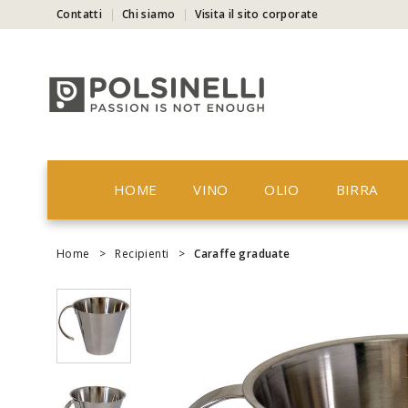
Contatti
Chi siamo
Visita il sito corporate
HOME
VINO
OLIO
BIRRA
Home
>
Recipienti
>
Caraffe graduate