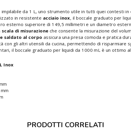
o impilabile da 1 L, uno strumento utile in tutti quei contesti i
alizzato in resistente
acciaio inox
, il boccale graduato per liq
ro esterno superiore di 149,5 millimetri e un diametro esterno 
 scala di misurazione
che consente la misurazione del volume d
e saldato al corpo
assicura una presa comoda e pratica durant
ità con gli altri utensili da cucina, permettendo di risparmiare s
entari, il boccale graduato per liquidi da 1000 mL è un ottimo al
L Inox
 mm
5 mm
mm
PRODOTTI CORRELATI