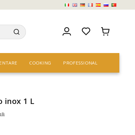
ENTARE
COOKING
PROFESSIONAL
 inox 1 L
lli