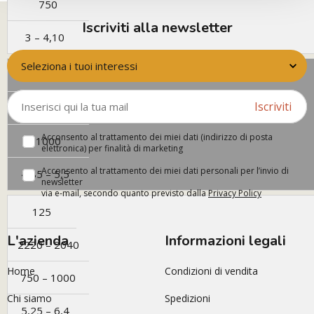
750
Iscriviti alla newsletter
3 – 4,10
Seleziona i tuoi interessi
100
Iscriviti
1910 – 2040
Acconsento al trattamento dei miei dati (indirizzo di posta
1000
elettronica) per finalità di marketing
Acconsento al trattamento dei miei dati personali per l’invio di
4,85 – 5,5
newsletter
via e-mail, secondo quanto previsto dalla
Privacy Policy
125
L'azienda
Informazioni legali
2220 – 2040
Home
Condizioni di vendita
750 – 1000
Chi siamo
Spedizioni
5,25 – 6,4