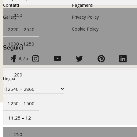
Contatti
Pagamenti
150
Gallery
Privacy Policy
Cookie Policy
2220 – 2540
1000 - 1250
Seguici
8 – 8,75
200
Lingua
2540 – 2860
1250 – 1500
11,25 – 12
Polsinelli Enologia S.r.l. Partita I.V.A. IT02380340600 Copyright © 2026 tutti i diritti
riservati Polsinelli Enologia Srl -
E-commerce by Kodea
250