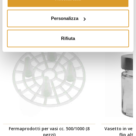
PRODOTTI CORRELATI
Personalizza
Rifiuta
Fermaprodotti per vasi cc. 500/1000 (8
Vasetto in ve
pezzi)
flip alt