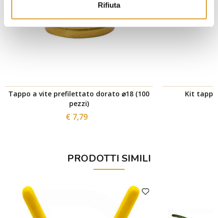
Rifiuta
Tappo a vite prefilettato dorato ⌀18 (100
Kit tappo
pezzi)
€ 7,79
PRODOTTI SIMILI