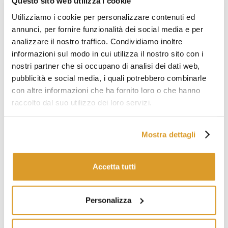
Questo sito web utilizza i cookie
Tappo a vite con salvagoccia dorato ⌀35
Utilizziamo i cookie per personalizzare contenuti ed
Tappo a vite dorato ⌀35
annunci, per fornire funzionalità dei social media e per
Tappo a vite con salvagoccia dorato ⌀31,5
analizzare il nostro traffico. Condividiamo inoltre
Tappo a vite con salvagoccia verde ⌀31,5
informazioni sul modo in cui utilizza il nostro sito con i
nostri partner che si occupano di analisi dei dati web,
Tappo a vite dorato ⌀31,5
pubblicità e social media, i quali potrebbero combinarle
Tappo a vite con salvagoccia verde ⌀35
con altre informazioni che ha fornito loro o che hanno
Non adatta a tappi PILFER
raccolto dal suo utilizzo dei loro servizi.
PRODOTTI CORRELATI
Mostra dettagli
Accetta tutti
Personalizza