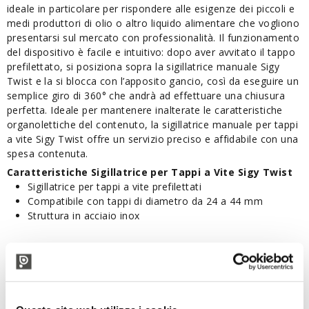
ideale in particolare per rispondere alle esigenze dei piccoli e
medi produttori di olio o altro liquido alimentare che vogliono
presentarsi sul mercato con professionalità. Il funzionamento
del dispositivo è facile e intuitivo: dopo aver avvitato il tappo
prefilettato, si posiziona sopra la sigillatrice manuale Sigy
Twist e la si blocca con l’apposito gancio, così da eseguire un
semplice giro di 360° che andrà ad effettuare una chiusura
perfetta. Ideale per mantenere inalterate le caratteristiche
organolettiche del contenuto, la sigillatrice manuale per tappi
a vite Sigy Twist offre un servizio preciso e affidabile con una
spesa contenuta.
Caratteristiche Sigillatrice per Tappi a Vite Sigy Twist
Sigillatrice per tappi a vite prefilettati
Compatibile con tappi di diametro da 24 a 44 mm
Struttura in acciaio inox
DESCRIZIONE TECNICA
Adatta per tappi prefilettati diam. da 24 a 44 mm
Tappo a vite dorato ⌀24