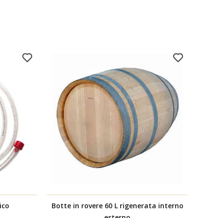
ico
Botte in rovere 60 L rigenerata interno
Botte
esterno