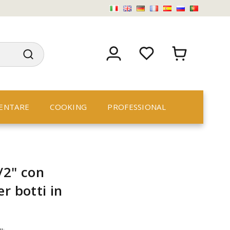
ENTARE
COOKING
PROFESSIONAL
/2" con
r botti in