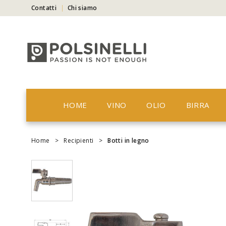
Contatti
Chi siamo
HOME
VINO
OLIO
BIRRA
Home
>
Recipienti
>
Botti in legno