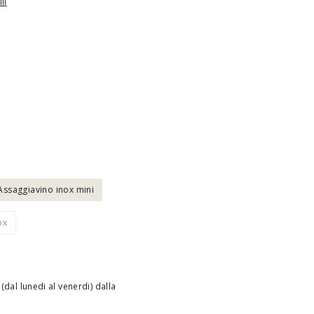
li
Assaggiavino inox mini
ox
(dal lunedi al venerdi) dalla