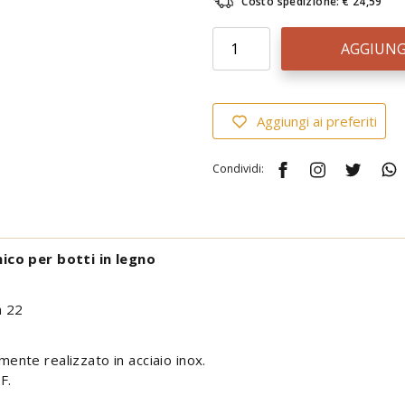
Costo spedizione: € 24,59
AGGIUNG
Aggiungi ai preferiti
Condividi:
ico per botti in legno
m 22
mente realizzato in acciaio inox.
F.