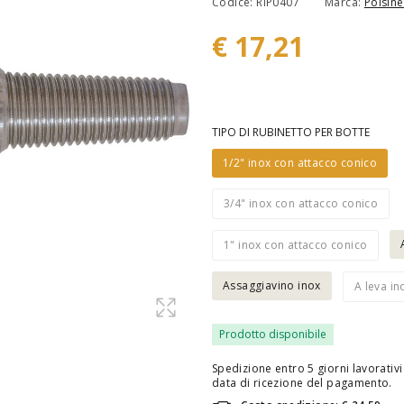
Codice: RIP0407
Marca:
Polsinel
€ 17,21
TIPO DI RUBINETTO PER BOTTE
1/2" inox con attacco conico
3/4" inox con attacco conico
1" inox con attacco conico
Assaggiavino inox
A leva in
Prodotto disponibile
Spedizione entro 5 giorni lavorativi 
data di ricezione del pagamento.