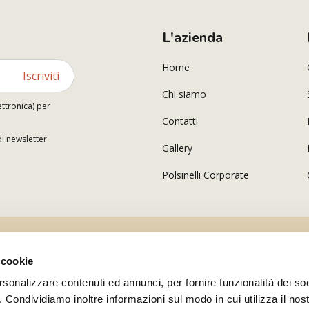
L'azienda
Home
Iscriviti
Chi siamo
ettronica) per
Contatti
di newsletter
Gallery
Polsinelli Corporate
 cookie
rsonalizzare contenuti ed annunci, per fornire funzionalità dei so
o. Condividiamo inoltre informazioni sul modo in cui utilizza il nost
r.l. Partita I.V.A. IT02380340600 Copyright © 2026 tutti i diritti riservati Polsinelli Enologia Srl 