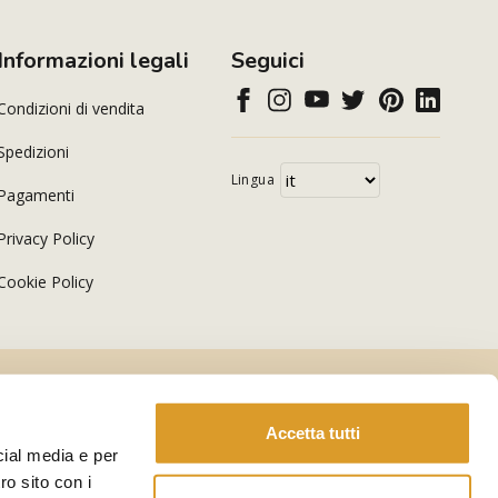
Informazioni legali
Seguici
Condizioni di vendita
Spedizioni
Lingua
Pagamenti
Privacy Policy
Cookie Policy
Accetta tutti
cial media e per
ro sito con i
-
E-commerce by Kodea