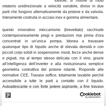
valvole, si muove di moto
rotatorio unidirezionale a velocità variabile, diviso in due
parti che fungono alternativamente da pistone e da valvola.
Interamente costruita in acciaio inox e gomma alimentare,
questo innovativo meccanismo (brevettato) racchiude
contemporaneamente pregi e prestazioni mai prima d'ora
concentrati in un'unica pompa. Idonea a travasare
qualunque tipo di liquido anche di elevata densità e con
piccoli corpi solidi in sospensione: mosti, fecce anche dense
e pigiati, ma al tempo stesso delicata con il vino, grazie
all'intelligenza dell'inverter e alla rivoluzionaria semplice
geometria costruttiva del pistone rotante. Risponde alle
normative CEE. Travaso soffice, totalmente lavabile perché
accessibile a tutte le parti a contatto con il liquido.
Autoadescante e con forte potere aspirante, a fine travaso
non resta liquido al suo interno, compatta e facile da
trasportare.
Alcuni dati tecnici
. Modelli: dalla F03 alla F20. Portata da