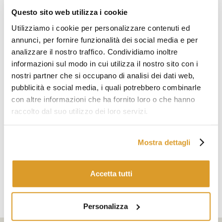
1.500 lt a 60.000 lt. Motori: da 2.2 kw a 11 kw. Raccordi: da
Questo sito web utilizza i cookie
50 a 80 mm. Pressione max 3 bar. Peso: da 130 a 350 kg.
Utilizziamo i cookie per personalizzare contenuti ed
annunci, per fornire funzionalità dei social media e per
analizzare il nostro traffico. Condividiamo inoltre
informazioni sul modo in cui utilizza il nostro sito con i
nostri partner che si occupano di analisi dei dati web,
pubblicità e social media, i quali potrebbero combinarle
con altre informazioni che ha fornito loro o che hanno
raccolto dal suo utilizzo dei loro servizi.
Mostra dettagli
Accetta tutti
Personalizza