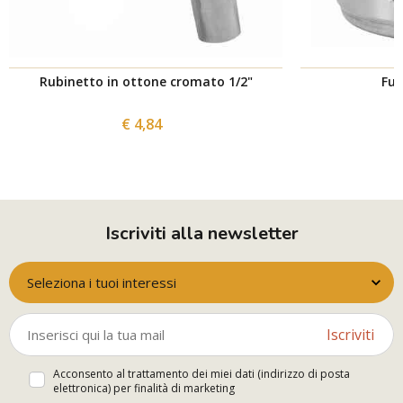
Rubinetto in ottone cromato 1/2"
Fus
€ 4,84
Iscriviti alla newsletter
Seleziona i tuoi interessi
Iscriviti
Acconsento al trattamento dei miei dati (indirizzo di posta
elettronica) per finalità di marketing