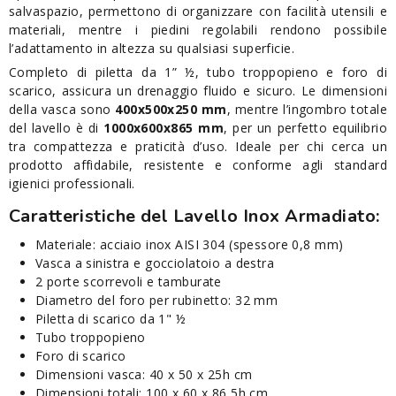
salvaspazio, permettono di organizzare con facilità utensili e
materiali, mentre i piedini regolabili rendono possibile
l’adattamento in altezza su qualsiasi superficie.
Completo di piletta da 1” ½, tubo troppopieno e foro di
scarico, assicura un drenaggio fluido e sicuro. Le dimensioni
della vasca sono
400x500x250 mm
, mentre l’ingombro totale
del lavello è di
1000x600x865 mm
, per un perfetto equilibrio
tra compattezza e praticità d’uso. Ideale per chi cerca un
prodotto affidabile, resistente e conforme agli standard
igienici professionali.
Caratteristiche del Lavello Inox Armadiato:
Materiale: acciaio inox AISI 304 (spessore 0,8 mm)
Vasca a sinistra e gocciolatoio a destra
2 porte scorrevoli e tamburate
Diametro del foro per rubinetto: 32 mm
Piletta di scarico da 1" ½
Tubo troppopieno
Foro di scarico
Dimensioni vasca: 40 x 50 x 25h cm
Dimensioni totali: 100 x 60 x 86,5h cm