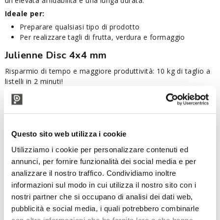
un'elevata affidabilità e una lunga durata.
Ideale per:
Preparare qualsiasi tipo di prodotto
Per realizzare tagli di frutta, verdura e formaggio
Julienne Disc 4x4 mm
Risparmio di tempo e maggiore produttività: 10 kg di taglio a
listelli in 2 minuti!
Qualità di taglio eccezionale
Affilatura ad alta precisione
Ideale per:
Questo sito web utilizza i cookie
Realizzare Listelli con spessore 4x4 mm
Preparare qualsiasi tipo di prodotto
Utilizziamo i cookie per personalizzare contenuti ed
Per realizzare tagli di frutta e verdura.
annunci, per fornire funzionalità dei social media e per
Cubetti Disc 10x10x10 mm
analizzare il nostro traffico. Condividiamo inoltre
informazioni sul modo in cui utilizza il nostro sito con i
Qualità di taglio eccezionale
nostri partner che si occupano di analisi dei dati web,
Affilatura ad alta precisione
pubblicità e social media, i quali potrebbero combinarle
Risparmio di tempo e maggiore produttività: 25 kg di cubetti
con altre informazioni che ha fornito loro o che hanno