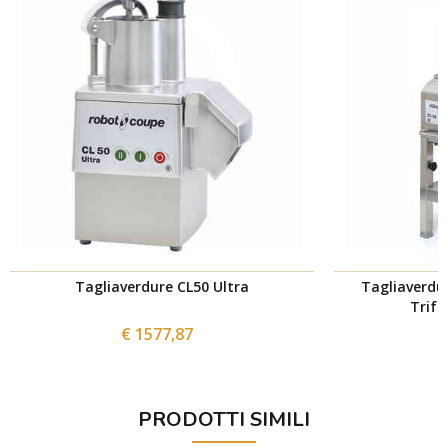
Tagliaverdure CL50 Ultra
Tagliaverdu
Trifa
€ 1577,87
PRODOTTI SIMILI