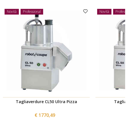
Novità
Professional
Novità
Professi
Tagliaverdure CL50 Ultra Pizza
Taglia
€ 1770,49