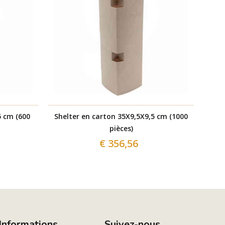
5 cm (600
Shelter en carton 35X9,5X9,5 cm (1000
Pique
pièces)
€ 356,56
Informations
Suivez-nous