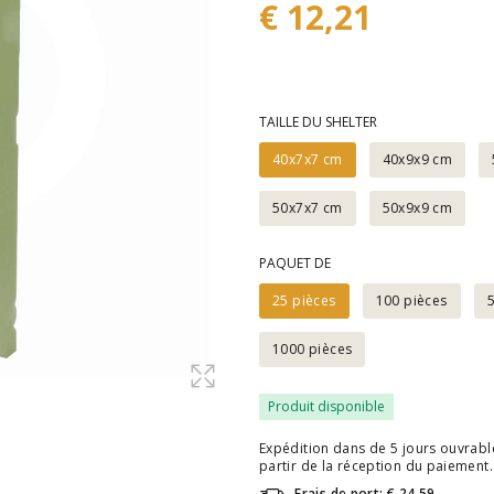
€ 12,21
TAILLE DU SHELTER
40x7x7 cm
40x9x9 cm
50x7x7 cm
50x9x9 cm
PAQUET DE
25 pièces
100 pièces
1000 pièces
Produit disponible
Expédition dans de 5 jours ouvrable
partir de la réception du paiement.
Frais de port: € 24,59