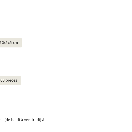
50x5x5 cm
500 pièces
s (de lundi à vendredi) á