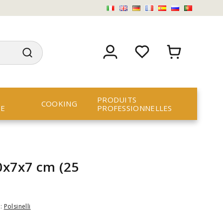
PRODUITS
COOKING
RE
PROFESSIONNELLES
0x7x7 cm (25
e:
Polsinelli