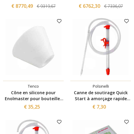
€ 8770,49
€ 6762,30
€ 9319,67
€ 7336,07
Tenco
Polsinelli
Cône en silicone pour
Canne de soutirage Quick
Enolmaster pour bouteilles
Start à amorçage rapide
à goulot large
anti-mousse
€ 35,25
€ 7,30