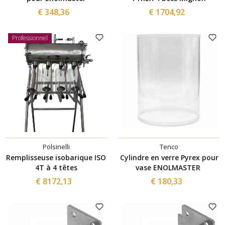
€ 348,36
€ 1704,92
Professionnel
Polsinelli
Tenco
Remplisseuse isobarique ISO
Cylindre en verre Pyrex pour
4T à 4 têtes
vase ENOLMASTER
€ 8172,13
€ 180,33