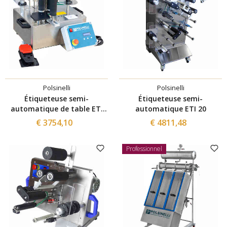
Polsinelli
Polsinelli
Étiqueteuse semi-
Étiqueteuse semi-
automatique de table ETI
automatique ETI 20
10H
€ 3754,10
€ 4811,48
Professionnel