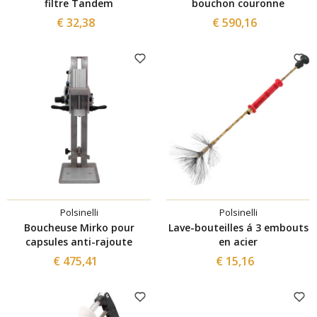
filtre Tandem
bouchon couronne
€ 32,38
€ 590,16
Polsinelli
Polsinelli
Boucheuse Mirko pour
Lave-bouteilles á 3 embouts
capsules anti-rajoute
en acier
€ 475,41
€ 15,16