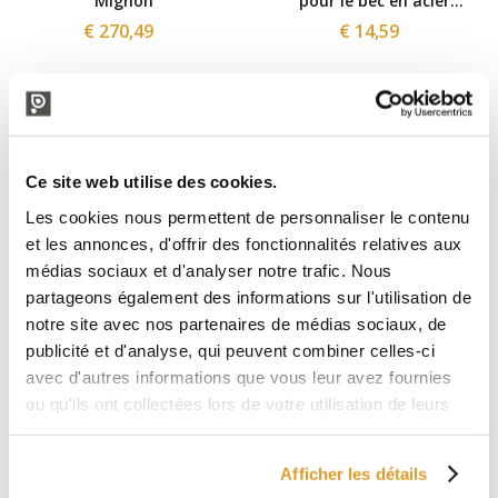
Mignon
pour le bec en acier
inoxydable
€ 270,49
€ 14,59
Ce site web utilise des cookies.
Les cookies nous permettent de personnaliser le contenu
et les annonces, d'offrir des fonctionnalités relatives aux
médias sociaux et d'analyser notre trafic. Nous
partageons également des informations sur l'utilisation de
notre site avec nos partenaires de médias sociaux, de
Tenco
Polsinelli
publicité et d'analyse, qui peuvent combiner celles-ci
Remplisseuse ENOLMASTER
Robinet avec bouton E6
PYREX 2 becs Mignon
avec d'autres informations que vous leur avez fournies
€ 1327,87
€ 1,72
ou qu'ils ont collectées lors de votre utilisation de leurs
services.
Afficher les détails