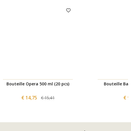
Bouteille Opera 500 ml (20 pcs)
Bouteille Bali
€ 14,75
€ 9
€ 15,41