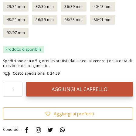
29/31 mm
32/35 mm
36/39 mm
40/43 mm
48/51 mm
56/59 mm
68/73 mm
86/91 mm
92/97 mm
Prodotto disponibile
Spedizione entro 5 giorni lavorativi (dal lunedi al venerdi) dalla data di
ricezione del pagamento.
Costo spedizione: € 24,59
AGGIUNGI AL CARRELLO
Aggiungi ai preferiti
Condividi: