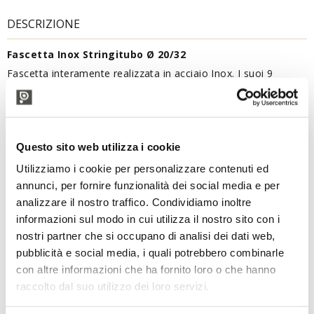
DESCRIZIONE
Fascetta Inox Stringitubo Ø 20/32
Fascetta interamente realizzata in acciaio Inox. I suoi 9
millimetri di larghezza garantiscono la massima aderenza al
portagomma, senza provocare spaccature del tubo.
Questo sito web utilizza i cookie
DESCRIZIONE TECNICA
Utilizziamo i cookie per personalizzare contenuti ed
annunci, per fornire funzionalità dei social media e per
analizzare il nostro traffico. Condividiamo inoltre
informazioni sul modo in cui utilizza il nostro sito con i
nostri partner che si occupano di analisi dei dati web,
pubblicità e social media, i quali potrebbero combinarle
con altre informazioni che ha fornito loro o che hanno
raccolto dal suo utilizzo dei loro servizi.