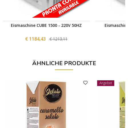
Eismaschine CUBE 1500 - 220V 50HZ
Eismaschin
€ 1184,43
€ 1213,11
ÄHNLICHE PRODUKTE
Angebot