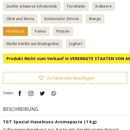
Dunkle schwarze Schokolade
Fiordilatte
Erdbeere
Obst und Stevia
Sizilianische Zitrone
Mango
Haselnuss
Panna
Pistazie
Weiße Vanille aus Madagaskar
Joghurt
Produkt Nicht zum Verkauf in VEREINIGTE STAATEN VON A
Zu Favoriten hinzufügen
Teilen:
BESCHREIBUNG
TGT Spezial-Haselnuss-Aromapaste (1 kg)
Süßwarenzubereitung aus Paste mit Haselnussgeschmack