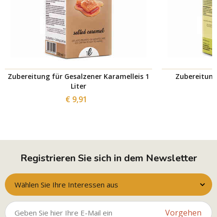
Zubereitung für Gesalzener Karamelleis 1
Zubereitung 
Liter
€ 9,91
Registrieren Sie sich in dem Newsletter
Wählen Sie Ihre Interessen aus
Vorgehen