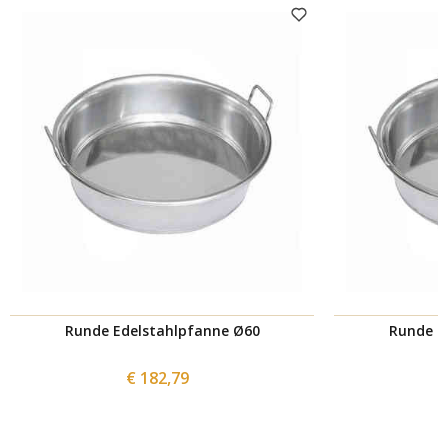
Runde Edelstahlpfanne Ø60
Runde E
€ 182,79