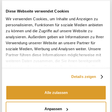
6 Fonduegabeln aus Edelstahl mit Holzgriff, ideal zum
Eintauchen von Brot, Gemüse oder anderen Zutaten in
Diese Webseite verwendet Cookies
geschmolzenen Käse.
Ein komplettes, funktionales und elegantes Set, perfekt, um
Wir verwenden Cookies, um Inhalte und Anzeigen zu
jeden Abend noch genussvoller und geselliger zu machen.
personalisieren, Funktionen für soziale Medien anbieten
Merkmale:
zu können und die Zugriffe auf unsere Website zu
analysieren. Außerdem geben wir Informationen zu Ihrer
Material: Holz und Gusseisen
Kapazität: 1 L (875 gr Käse)
Verwendung unserer Website an unsere Partner für
Gesamtanzahl der Teile: 10
soziale Medien, Werbung und Analysen weiter. Unsere
Abmessungen: 280x170x170h
Partner führen diese Informationen möglicherweise mit
Gewicht: 3,08 Kg
weiteren Daten zusammen, die Sie ihnen bereitgestellt
Nicht spülmaschinengeeignet
haben oder die sie im Rahmen Ihrer Nutzung der Dienste
gesammelt haben.
Details zeigen
IN VERBINDUNG STEHENDE PRODUKTE
Alle zulassen
Anpassen