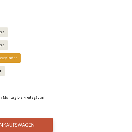
mpe
mpe
sszylinder
er
n Montag bis Freitag) vom
EINKAUFSWAGEN