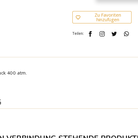
Zu Favoriten
hinzufügen
Teilen:
uck 400 atm.
G