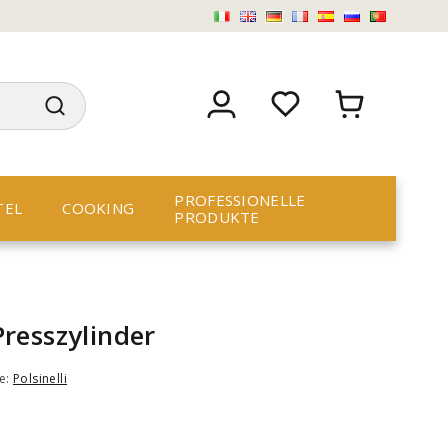
PROFESSIONELLE
TEL
COOKING
PRODUKTE
resszylinder
e:
Polsinelli