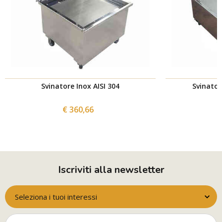
Svinatore Inox AISI 304
Svinator
€ 360,66
Iscriviti alla newsletter
Seleziona i tuoi interessi