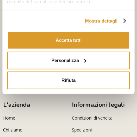
raccolto dal suo utilizzo dei loro servizi.
Iscriviti alla newsletter
Mostra dettagli
Seleziona i tuoi interessi
Accetta tutti
Iscriviti
Acconsento al trattamento dei miei dati (indirizzo di posta
Personalizza
elettronica) per finalità di marketing
Acconsento al trattamento dei miei dati personali per l’invio di
newsletter
Rifiuta
via e-mail, secondo quanto previsto dalla
Privacy Policy
L'azienda
Informazioni legali
Home
Condizioni di vendita
Chi siamo
Spedizioni