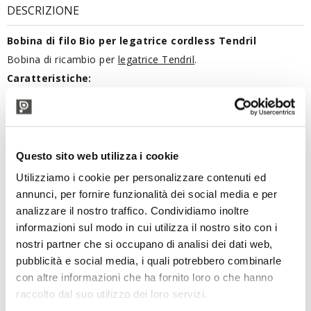
DESCRIZIONE
Bobina di filo Bio per legatrice cordless Tendril
Bobina di ricambio per
legatrice Tendril
.
Caratteristiche:
Lunghezza bobina: 90 mt
Legature per bobina: 650
Fotodegradabile: 8-10 Mesi
Questo sito web utilizza i cookie
PRODOTTI CORRELATI
Utilizziamo i cookie per personalizzare contenuti ed
annunci, per fornire funzionalità dei social media e per
analizzare il nostro traffico. Condividiamo inoltre
informazioni sul modo in cui utilizza il nostro sito con i
nostri partner che si occupano di analisi dei dati web,
pubblicità e social media, i quali potrebbero combinarle
con altre informazioni che ha fornito loro o che hanno
raccolto dal suo utilizzo dei loro servizi.