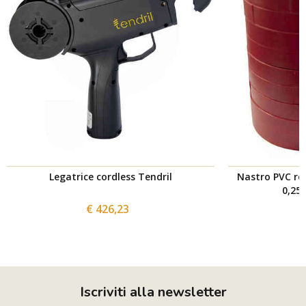
Legatrice cordless Tendril
Nastro PVC ros
0,25 
€ 426,23
Iscriviti alla newsletter