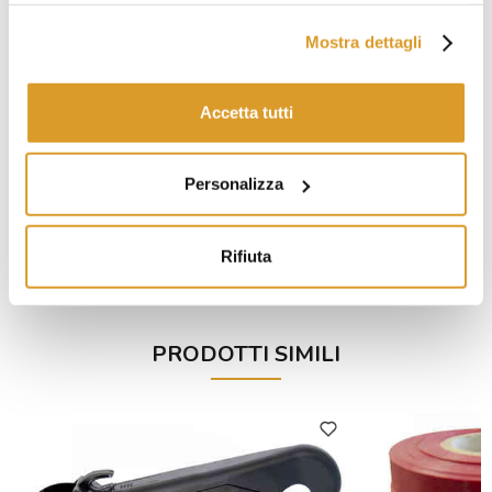
Mostra dettagli
Accetta tutti
Personalizza
Bobina di filo standard per legatrice
Legatri
cordless Tendril
Rifiuta
€ 2,70
PRODOTTI SIMILI