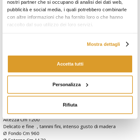
nostri partner che si occupano di analisi dei dati web,
Ø Fondo Cm 850
pubblicità e social media, i quali potrebbero combinarle
Ø Esterno Cm 1050
con altre informazioni che ha fornito loro o che hanno
Spessore mm 40
raccolto dal suo utilizzo dei loro servizi.
Peso Kg 120
N° Cerchi 8
Ø Foro mm 50
Mostra dettagli
Accetta tutti
Personalizza
Rifiuta
Tonneau 800 lt. - MF
Altezza Cm 1200
Delicato e fine , tannini fini, intenso gusto di madera
Ø Fondo Cm 960