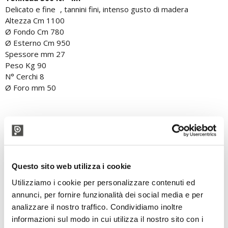
Delicato e fine , tannini fini, intenso gusto di madera
Altezza Cm 1100
Ø Fondo Cm 780
Ø Esterno Cm 950
Spessore mm 27
Peso Kg 90
N° Cerchi 8
Ø Foro mm 50
Questo sito web utilizza i cookie
Utilizziamo i cookie per personalizzare contenuti ed
annunci, per fornire funzionalità dei social media e per
Tonneau 600 lt. - MF
analizzare il nostro traffico. Condividiamo inoltre
Delicato e fine, tannini fini, intenso gusto di madera
informazioni sul modo in cui utilizza il nostro sito con i
Altezza Cm 1170