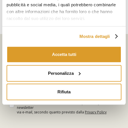
pubblicità e social media, i quali potrebbero combinarle
con altre informazioni che ha fornito loro o che hanno
raccolto dal suo utilizzo dei loro servizi.
Mostra dettagli
Iscriviti alla newsletter
Accetta tutti
Seleziona i tuoi interessi
Personalizza
Iscriviti
Acconsento al trattamento dei miei dati (indirizzo di posta
Rifiuta
elettronica) per finalità di marketing
Acconsento al trattamento dei miei dati personali per l’invio di
newsletter
via e-mail, secondo quanto previsto dalla
Privacy Policy