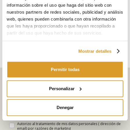
información sobre el uso que haga del sitio web con
nuestros partners de redes sociales, publicidad y análisis
Polsinelli
Polsinelli
web, quienes pueden combinarla con otra información
Desgranadora de fruta
Estrujadora de fruta A
que les haya proporcionado o que hayan recopilado a
partir del uso que haya hecho de sus servicios.
€ 368,85
€ 196,72
Mostrar detalles
Permitir todas
Suscríbete pronto a la newsletter
Personalizar
Selecciona tus intereses
Denegar
Ir
Autorizo al tratamiento de mis datos personales ( dirección de
email) por razónes de marketing