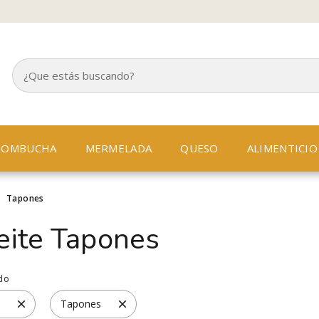
KOMBUCHA
MERMELADA
QUESO
ALIMENTICIO
>
Tapones
eite Tapones
ido
Tapones