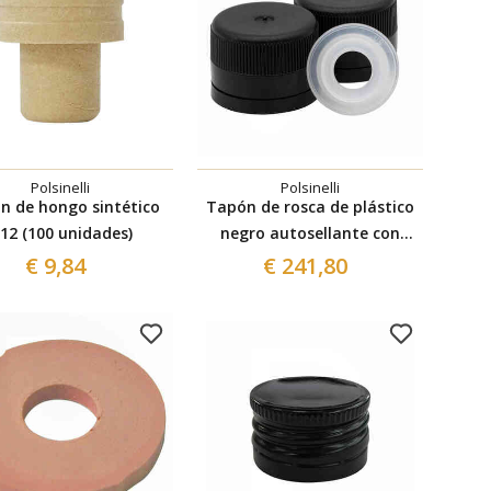
Polsinelli
Polsinelli
n de hongo sintético
Tapón de rosca de plástico
12 (100 unidades)
negro autosellante con
antigoteo ⌀31,5 (1600 pzas)
€ 9,84
€ 241,80