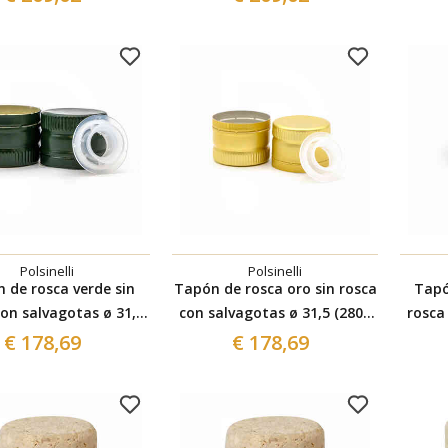
Polsinelli
Polsinelli
 de rosca verde sin
Tapón de rosca oro sin rosca
Tapó
con salvagotas ø 31,5
con salvagotas ø 31,5 (2800
rosca
(2800 Pcs)
Pcs)
€ 178,69
€ 178,69