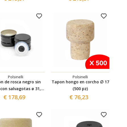
Polsinelli
Polsinelli
n de rosca negro sin
Tapon hongo en corcho ∅ 17
 con salvagotas ø 31,5
(500 pz)
(2800 Pcs)
€ 178,69
€ 76,23