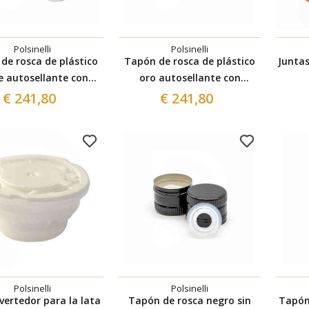
Polsinelli
Polsinelli
de rosca de plástico
Tapón de rosca de plástico
Junta
e autosellante con
oro autosellante con
teo ⌀31,5 (1600 pzas)
antigoteo ⌀31,5 (1600 pzas)
€ 241,80
€ 241,80
Polsinelli
Polsinelli
vertedor para la lata
Tapón de rosca negro sin
Tapón