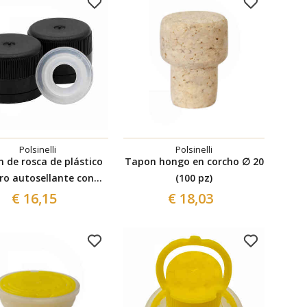
Polsinelli
Polsinelli
 de rosca de plástico
Tapon hongo en corcho ∅ 20
ro autosellante con
(100 pz)
oteo ⌀31,5 (100 pzas)
€ 16,15
€ 18,03