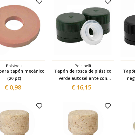
Polsinelli
Polsinelli
 para tapón mecánico
Tapón de rosca de plástico
Tapón
(20 pz)
verde autosellante con
neg
antigoteo ⌀31,5 (100 pzas)
antig
€ 0,98
€ 16,15