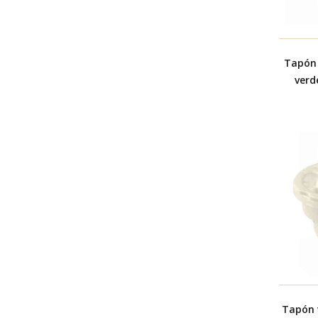
Tapón 
verd
antigo
Tapón 