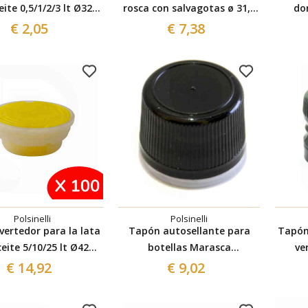
eite 0,5/1/2/3 lt Ø32
rosca con salvagotas ø 31,5
do
(unid.16)
(100 Pcs)
€ 2,05
€ 7,38
Polsinelli
Polsinelli
vertedor para la lata
Tapón autosellante para
Tapón
eite 5/10/25 lt Ø42
botellas Marasca
ve
(unid.100)
transparente ml 100 (100
des
€ 14,92
€ 9,02
pzas)