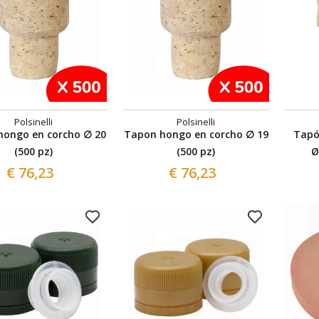
Polsinelli
Polsinelli
hongo en corcho ∅ 20
Tapon hongo en corcho ∅ 19
Tapó
(500 pz)
(500 pz)
Ø
€ 76,23
€ 76,23