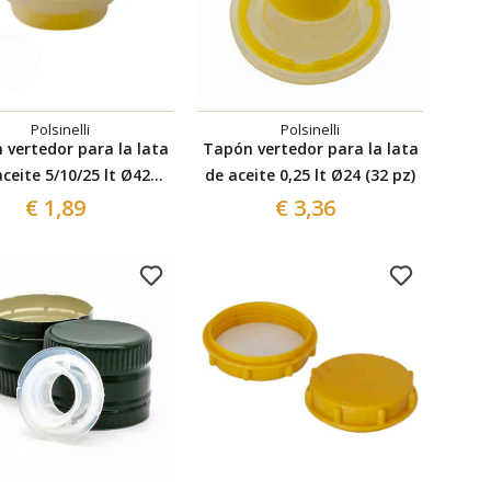
Polsinelli
Polsinelli
 vertedor para la lata
Tapón vertedor para la lata
aceite 5/10/25 lt Ø42
de aceite 0,25 lt Ø24 (32 pz)
(unid.12)
€ 1,89
€ 3,36