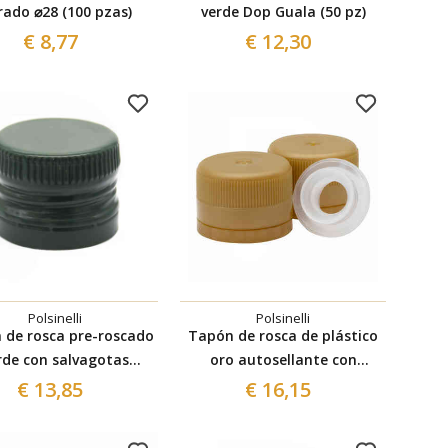
rado ⌀28 (100 pzas)
verde Dop Guala (50 pz)
€ 8,77
€ 12,30
Polsinelli
Polsinelli
 de rosca pre-roscado
Tapón de rosca de plástico
rde con salvagotas
oro autosellante con
montable ⌀31,5 (100
antigoteo ⌀31,5 (100 pzas)
€ 13,85
€ 16,15
pzas)