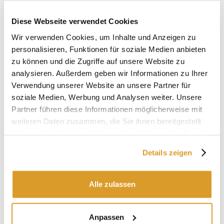
Arbeitsdruck bar bei 60°C: 7
Rollenlänge mt: 10
Diese Webseite verwendet Cookies
Plastifiziertes PVC mit inneren Verstärkungen aus
Wir verwenden Cookies, um Inhalte und Anzeigen zu
Polyesterfasern.
personalisieren, Funktionen für soziale Medien anbieten
Der Preis bezieht sich auf einen Meter Schlauch.
zu können und die Zugriffe auf unsere Website zu
Die Menge der Röhre wird in einem Stück versandt,
sofern
analysieren. Außerdem geben wir Informationen zu Ihrer
nicht anders angeben wird.
Verwendung unserer Website an unsere Partner für
soziale Medien, Werbung und Analysen weiter. Unsere
Partner führen diese Informationen möglicherweise mit
weiteren Daten zusammen, die Sie ihnen bereitgestellt
Zum Produktdanetblatt
haben oder die sie im Rahmen Ihrer Nutzung der Dienste
gesammelt haben.
Details zeigen
IN VERBINDUNG STEHENDE PRODUKTE
Alle zulassen
Anpassen