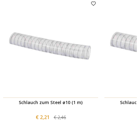
Schlauch zum Steel ø10 (1 m)
Schlauch
€ 2,21
€ 2,46