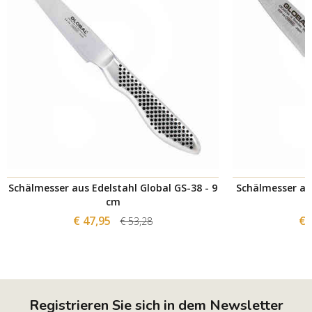
Schälmesser aus Edelstahl Global GS-38 - 9
Schälmesser aus
cm
€ 47,95
€ 
€ 53,28
Registrieren Sie sich in dem Newsletter