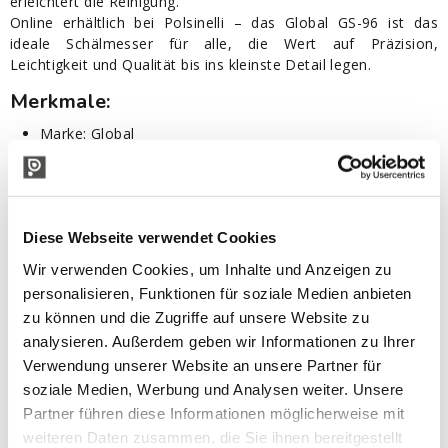
erleichtert die Reinigung.
Online erhältlich bei Polsinelli – das Global GS-96 ist das
ideale Schälmesser für alle, die Wert auf Präzision,
Leichtigkeit und Qualität bis ins kleinste Detail legen.
Merkmale:
Marke: Global
Serie: G
Modell: GS-96
Kategorie: Küche
Material: Cromova 18 Edelstahl (Molybdän-Vanadium-
Diese Webseite verwendet Cookies
Legierung, Härte 56-58 HRC Rockwell)
Klingenlänge: 9 cm
Wir verwenden Cookies, um Inhalte und Anzeigen zu
Gesamtlänge: 20 cm
personalisieren, Funktionen für soziale Medien anbieten
Handgeschärft nach traditionellen japanischen Standards
zu können und die Zugriffe auf unsere Website zu
Ergonomischer Griff
analysieren. Außerdem geben wir Informationen zu Ihrer
Nahtloses Design aus einem Stück
Hygienekonforme Materialien
Verwendung unserer Website an unsere Partner für
Hergestellt in Japan
soziale Medien, Werbung und Analysen weiter. Unsere
Partner führen diese Informationen möglicherweise mit
Nützliche Tipps:
weiteren Daten zusammen, die Sie ihnen bereitgestellt