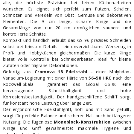
alle, die höchste Präzision bei feinen Küchenarbeiten
wünschen. Es eignet sich perfekt zum Putzen, Schälen,
Schnitzen und Veredeln von Obst, Gemüse und dekorativen
Elementen. Die 9 cm lange, scharfe Klinge und die
Gesamtlänge von nur 20 cm ermöglichen saubere und
kontrollierte Schnitte.
Kompakt und handlich erlaubt das GS-96 präzises Schneiden
selbst bei feinsten Details – ein unverzichtbares Werkzeug in
Profi- und Hobbyküchen gleichermaßen. Die kurze Klinge
bietet volle Kontrolle bei Schneidarbeiten, ideal für kleine
Zutaten oder filigrane Dekorationen.
Gefertigt aus
Cromova 18 Edelstahl
– einer Molybdän-
Vanadium-Legierung mit einer Härte von
56–58 HRC
nach der
Rockwell-Skala – garantiert das Global GS-96 eine
hervorragende Schnitthaltigkeit und hohe
Korrosionsbeständigkeit. Der handgeschliffene Schliff sorgt
für konstant hohe Leistung über lange Zeit.
Der ergonomische Edelstahlgriff, hohl und mit Sand gefüllt,
sorgt für perfekte Balance und sicheren Halt auch bei längerer
Nutzung. Die fugenlose
Monoblock-Konstruktion
zwischen
Klinge und Griff gewährleistet maximale Hygiene und